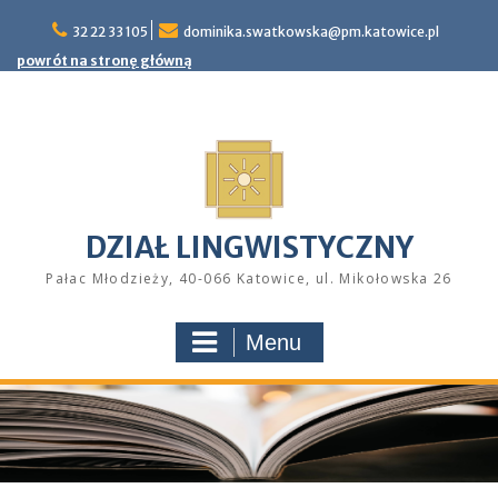
Skip
32 22 33 105
dominika.swatkowska@pm.katowice.pl
to
content
powrót na stronę główną
DZIAŁ LINGWISTYCZNY
Pałac Młodzieży, 40-066 Katowice, ul. Mikołowska 26
Menu