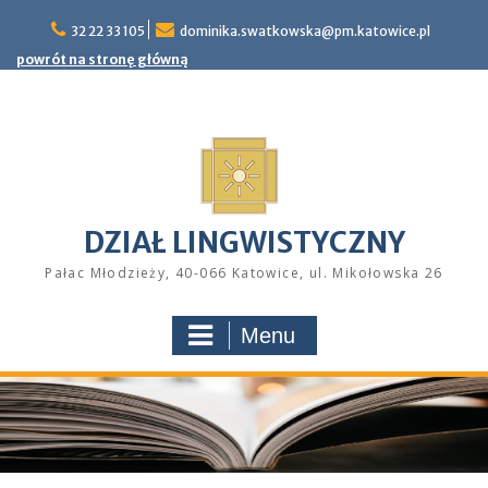
Skip
32 22 33 105
dominika.swatkowska@pm.katowice.pl
to
content
powrót na stronę główną
DZIAŁ LINGWISTYCZNY
Pałac Młodzieży, 40-066 Katowice, ul. Mikołowska 26
Menu