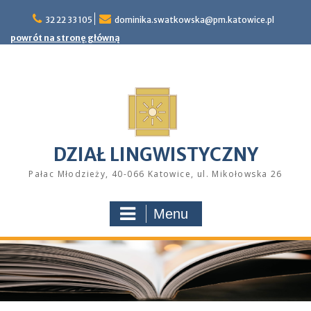
Skip
32 22 33 105
dominika.swatkowska@pm.katowice.pl
to
content
powrót na stronę główną
DZIAŁ LINGWISTYCZNY
Pałac Młodzieży, 40-066 Katowice, ul. Mikołowska 26
Menu