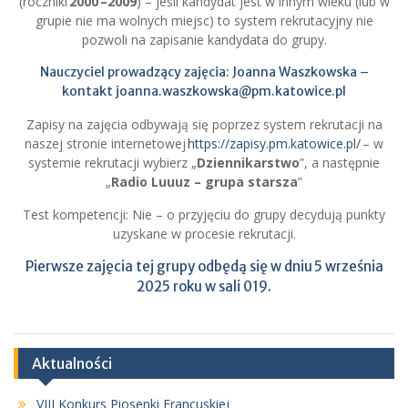
(roczniki
2000 –2009
) – jeśli kandydat jest w innym wieku (lub w
grupie nie ma wolnych miejsc) to system rekrutacyjny nie
pozwoli na zapisanie kandydata do grupy.
Nauczyciel prowadzący zajęcia: Joanna Waszkowska –
kontakt
joanna.waszkowska@pm.katowice.pl
Zapisy na zajęcia odbywają się poprzez system rekrutacji na
naszej stronie internetowej
https://zapisy.pm.katowice.pl/
– w
systemie rekrutacji wybierz „
Dziennikarstwo
”, a następnie
„
Radio Luuuz – grupa starsza
”
Test kompetencji: Nie – o przyjęciu do grupy decydują punkty
uzyskane w procesie rekrutacji.
Pierwsze zajęcia tej grupy odbędą się w dniu 5 września
2025 roku w sali 019.
Aktualności
VIII Konkurs Piosenki Francuskiej