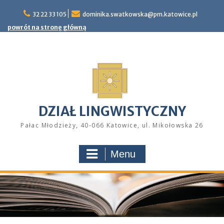
Skip
32 22 33 105
dominika.swatkowska@pm.katowice.pl
to
content
powrót na stronę główną
DZIAŁ LINGWISTYCZNY
Pałac Młodzieży, 40-066 Katowice, ul. Mikołowska 26
Menu