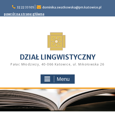
Skip
32 22 33 105
dominika.swatkowska@pm.katowice.pl
to
content
powrót na stronę główną
DZIAŁ LINGWISTYCZNY
Pałac Młodzieży, 40-066 Katowice, ul. Mikołowska 26
Menu