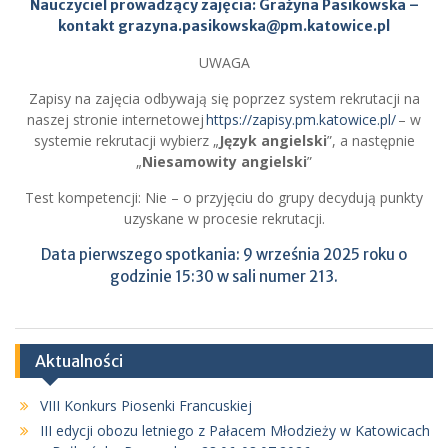
Nauczyciel prowadzący zajęcia: Grażyna Pasikowska –
kontakt
grazyna.pasikowska@pm.katowice.pl
UWAGA
Zapisy na zajęcia odbywają się poprzez system rekrutacji na
naszej stronie internetowej
https://zapisy.pm.katowice.pl/
– w
systemie rekrutacji wybierz „
Język angielski
”, a następnie
„
Niesamowity angielski
”
Test kompetencji: Nie – o przyjęciu do grupy decydują punkty
uzyskane w procesie rekrutacji.
Data pierwszego spotkania: 9 września 2025 roku o
godzinie 15:30 w sali numer 213.
Aktualności
VIII Konkurs Piosenki Francuskiej
III edycji obozu letniego z Pałacem Młodzieży w Katowicach