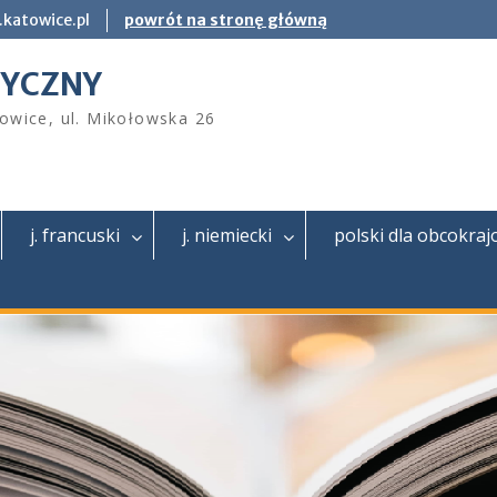
katowice.pl
powrót na stronę główną
TYCZNY
owice, ul. Mikołowska 26
j. francuski
j. niemiecki
polski dla obcokra