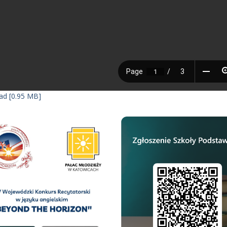
d [0.95 MB]