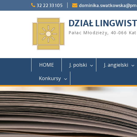
Skip
32 22 33 105
dominika.swatkowska@pm.
to
content
DZIAŁ LINGWIS
Pałac Młodzieży, 40-066 Kat
HOME
J. polski
J. angielski
Konkursy