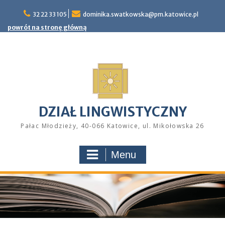
Skip
32 22 33 105
dominika.swatkowska@pm.katowice.pl
to
content
powrót na stronę główną
DZIAŁ LINGWISTYCZNY
Pałac Młodzieży, 40-066 Katowice, ul. Mikołowska 26
Menu