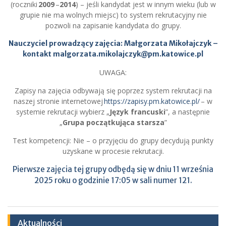
(roczniki
2009
–
2014
) – jeśli kandydat jest w innym wieku (lub w
grupie nie ma wolnych miejsc) to system rekrutacyjny nie
pozwoli na zapisanie kandydata do grupy.
Nauczyciel prowadzący zajęcia: Małgorzata Mikołajczyk –
kontakt
malgorzata.mikolajczyk@pm.katowice.pl
UWAGA:
Zapisy na zajęcia odbywają się poprzez system rekrutacji na
naszej stronie internetowej
https://zapisy.pm.katowice.pl/
– w
systemie rekrutacji wybierz „
Język francuski
”, a następnie
„
Grupa początkująca starsza
”
Test kompetencji: Nie – o przyjęciu do grupy decydują punkty
uzyskane w procesie rekrutacji.
Pierwsze zajęcia tej grupy odbędą się w dniu 11 września
2025 roku o godzinie 17:05 w sali numer 121.
Aktualności