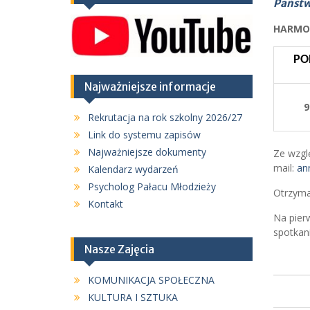
Państw
HARMO
PO
Najważniejsze informacje
9
Rekrutacja na rok szkolny 2026/27
Link do systemu zapisów
Najważniejsze dokumenty
Ze wzgl
mail:
an
Kalendarz wydarzeń
Psycholog Pałacu Młodzieży
Otrzyma
Kontakt
Na pier
spotkani
Nasze Zajęcia
KOMUNIKACJA SPOŁECZNA
KULTURA I SZTUKA