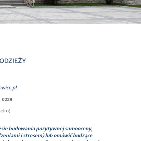
ODZIEŻY
wice.pl
. 0229
ętro).
resie budowania pozytywnej samooceny,
dzeniami i stresem) lub omówić budzące