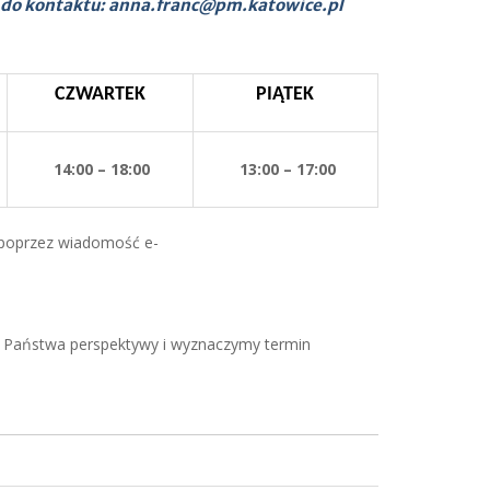
do kontaktu:
anna.franc@pm.katowice.pl
CZWARTEK
PIĄTEK
14:00 – 18:00
13:00 – 17:00
 poprzez wiadomość e-
.
 Państwa perspektywy i wyznaczymy termin