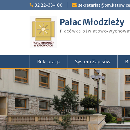
Skip
32 22-33-100
sekretariat@pm.katowice
to
content
Pałac Młodzieży
Placówka oświatowo-wychowa
Rekrutacja
System Zapisów
Bi