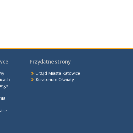
ówce
Przydatne strony
wy
Urząd Miasta Katowice
icach
Kuratorium Oświaty
nego
nia
wice