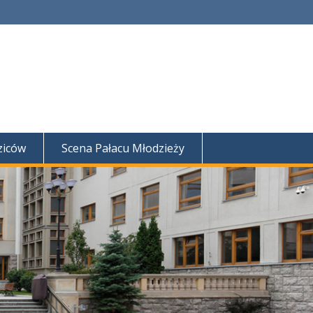
ziców
Scena Pałacu Młodzieży