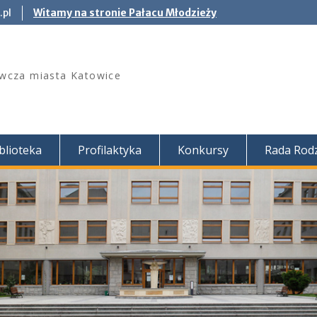
.pl
Witamy na stronie Pałacu Młodzieży
wcza miasta Katowice
blioteka
Profilaktyka
Konkursy
Rada Rod