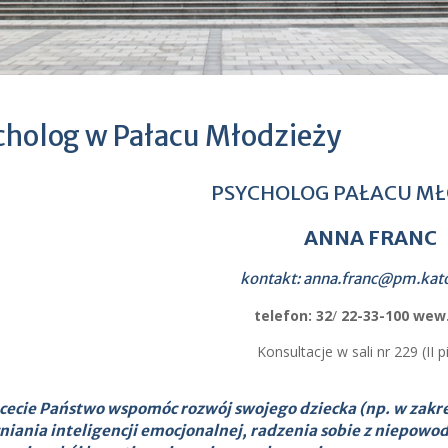
cholog w Pałacu Młodzieży
PSYCHOLOG PAŁACU MŁ
ANNA FRANC
kontakt:
anna.franc@pm.kato
telefon:
32
/
22-33-100 wew
Konsultacje w sali nr 229 (II pi
chcecie Państwo wspomóc rozwój swojego dziecka (np. w zak
iania inteligencji emocjonalnej, radzenia sobie z niepowo