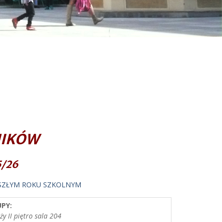
NIKÓW
5/26
SZŁYM ROKU SZKOLNYM
PY:
y II piętro sala 204