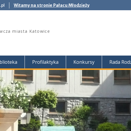
.pl
Witamy na stronie Pałacu Młodzieży
wcza miasta Katowice
blioteka
Profilaktyka
Konkursy
Rada Rod