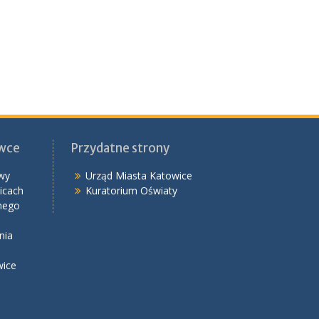
ówce
Przydatne strony
wy
Urząd Miasta Katowice
icach
Kuratorium Oświaty
nego
nia
wice