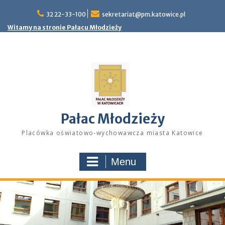
Skip
32 22-33-100
sekretariat@pm.katowice.pl
to
content
Witamy na stronie Pałacu Młodzieży
Pałac Młodzieży
Placówka oświatowo-wychowawcza miasta Katowice
Menu