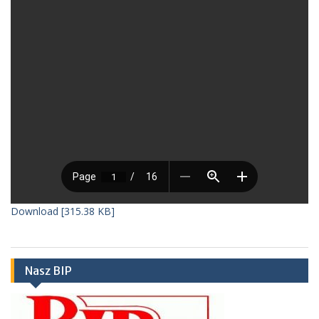
Download [315.38 KB]
Nasz BIP