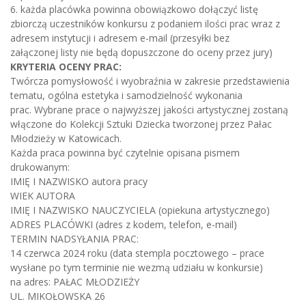
6. każda placówka powinna obowiązkowo dołączyć listę
zbiorczą uczestników konkursu z podaniem ilości prac wraz z
adresem instytucji i adresem e-mail (przesyłki bez
załączonej listy nie będą dopuszczone do oceny przez jury)
KRYTERIA OCENY PRAC:
Twórcza pomysłowość i wyobraźnia w zakresie przedstawienia
tematu, ogólna estetyka i samodzielność wykonania
prac. Wybrane prace o najwyższej jakości artystycznej zostaną
włączone do Kolekcji Sztuki Dziecka tworzonej przez Pałac
Młodzieży w Katowicach.
Każda praca powinna być czytelnie opisana pismem
drukowanym:
IMIĘ I NAZWISKO autora pracy
WIEK AUTORA
IMIĘ I NAZWISKO NAUCZYCIELA (opiekuna artystycznego)
ADRES PLACÓWKI (adres z kodem, telefon, e-mail)
TERMIN NADSYŁANIA PRAC:
14 czerwca 2024 roku (data stempla pocztowego – prace
wysłane po tym terminie nie wezmą udziału w konkursie)
na adres: PAŁAC MŁODZIEŻY
UL. MIKOŁOWSKA 26