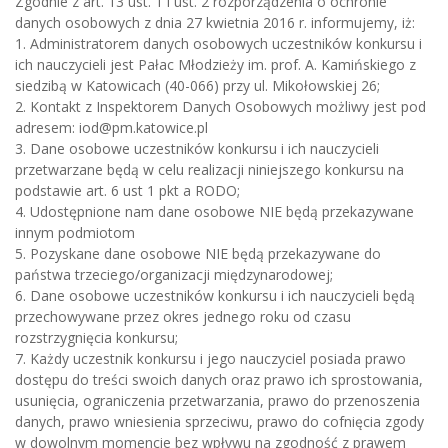
Zgodnie z art. 13 ust. 1 i ust. 2 rozporządzenia o ochronie
danych osobowych z dnia 27 kwietnia 2016 r. informujemy, iż:
1. Administratorem danych osobowych uczestników konkursu i
ich nauczycieli jest Pałac Młodzieży im. prof. A. Kamińskiego z
siedzibą w Katowicach (40-066) przy ul. Mikołowskiej 26;
2. Kontakt z Inspektorem Danych Osobowych możliwy jest pod
adresem: iod@pm.katowice.pl
3. Dane osobowe uczestników konkursu i ich nauczycieli
przetwarzane będą w celu realizacji niniejszego konkursu na
podstawie art. 6 ust 1 pkt a RODO;
4. Udostępnione nam dane osobowe NIE będą przekazywane
innym podmiotom
5. Pozyskane dane osobowe NIE będą przekazywane do
państwa trzeciego/organizacji międzynarodowej;
6. Dane osobowe uczestników konkursu i ich nauczycieli będą
przechowywane przez okres jednego roku od czasu
rozstrzygnięcia konkursu;
7. Każdy uczestnik konkursu i jego nauczyciel posiada prawo
dostępu do treści swoich danych oraz prawo ich sprostowania,
usunięcia, ograniczenia przetwarzania, prawo do przenoszenia
danych, prawo wniesienia sprzeciwu, prawo do cofnięcia zgody
w dowolnym momencie bez wpływu na zgodność z prawem