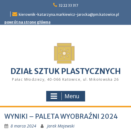
Skip
32 22 33 317
to
kierownik-katarzyna.markiewicz-jarocka@pm.katowice.pl
content
powrót na stronę główną
DZIAŁ SZTUK PLASTYCZNYCH
Pałac Młodzieży, 40-066 Katowice, ul. Mikołowska 26
Menu
WYNIKI – PALETA WYOBRAŹNI 2024
8 marca 2024
Jarek Majewski