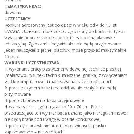
TEMATYKA PRAC:
dowolna
UCZESTNICY:
Konkurs adresowany jest do dzieci w wieku od 4 do 13 lat.
UWAGA: Uczestnik może zostać zgłoszony do konkursu tylko i
wyłącznie poprzez szkołę, dom kultury lub inną placówkę
edukacyjną. Zgłoszenia indywidualne nie będą przyjmowane.
Jeden nauczyciel z jednej placówki może przysłać maksymalnie
15 prac.
WARUNKI UCZESTNICTWA:
1. wykonanie pracy plastycznej w dowolnej technice płaskiej
(malarstwo, rysunek, techniki mieszane, grafika) z wyłączeniem
grafiki komputerowej i malarstwa na szkle i blejtramach
2. prace z użyciem kasz i materiałów nietrwałych nie będą
przyjmowane
3. prace zbiorowe nie będą przyjmowane
4. wymiary prac – górna granica 50 x 70 cm. Prace
przekraczające ten wymiar będą uznane jako nieregulaminowe i
nie będą brane pod uwagę w ocenie konkursowej
5. prosimy o przesłanie prac nieoprawionych, płasko
zapakowanych – nie w rolkach