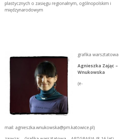
plastycznych o zasięgu regionalnym, ogólnopolskim i
międzynarodowym
grafika warsztatowa
Agnieszka Zając –
Wnukowska
(e-
mail: agnieszka.wnukowska@pm.katowice.pl)
zajęcia: – Grafika warsztatowa – ARTGRAFIA (8-16 lat)