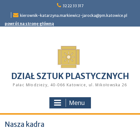
Skip
32 22 33 317
to
kierownik-katarzyna.markiewicz-jarocka@pm.katowice.pl
content
powrót na stronę główną
DZIAŁ SZTUK PLASTYCZNYCH
Pałac Młodzieży, 40-066 Katowice, ul. Mikołowska 26
Menu
Nasza kadra