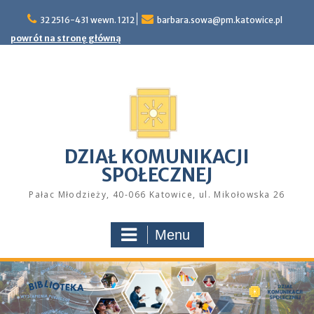
Skip
32 2516-431 wewn. 1212
barbara.sowa@pm.katowice.pl
to
content
powrót na stronę główną
DZIAŁ KOMUNIKACJI
SPOŁECZNEJ
Pałac Młodzieży, 40-066 Katowice, ul. Mikołowska 26
Menu