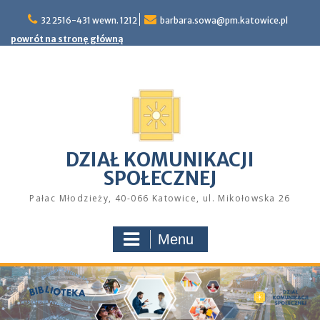
Skip
32 2516-431 wewn. 1212
barbara.sowa@pm.katowice.pl
to
content
powrót na stronę główną
DZIAŁ KOMUNIKACJI
SPOŁECZNEJ
Pałac Młodzieży, 40-066 Katowice, ul. Mikołowska 26
Menu