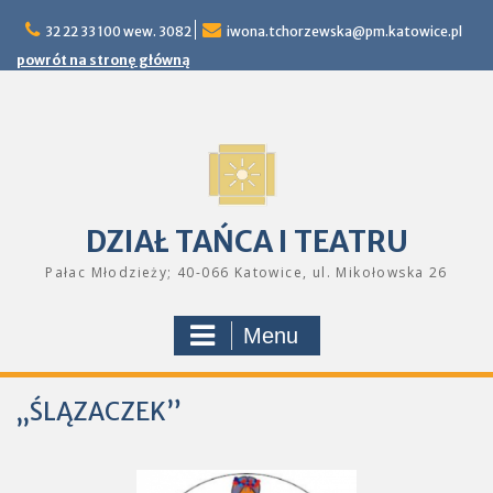
Skip
32 22 33 100 wew. 3082
iwona.tchorzewska@pm.katowice.pl
to
content
powrót na stronę główną
DZIAŁ TAŃCA I TEATRU
Pałac Młodzieży; 40-066 Katowice, ul. Mikołowska 26
Menu
„ŚLĄZACZEK”