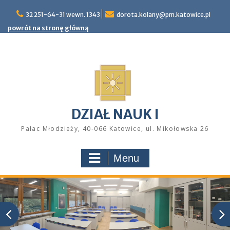
Skip
32 251-64-31 wewn. 1343
dorota.kolany@pm.katowice.pl
to
content
powrót na stronę główną
DZIAŁ NAUK I
Pałac Młodzieży, 40-066 Katowice, ul. Mikołowska 26
Menu