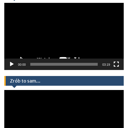
Odtwarzacz
video
00:00
03:19
Zrób to sam…
Odtwarzacz
video