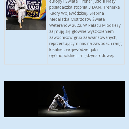
europy i Swiata. Trener Judo II klasy,
posiadaczka stopnia 3 DAN, Trenerka
Kadry Wojewódzkiej, Srebrna
Medalistka Mistrzostw Świata
Weteranów 2022. W Pałacu Mlodzieży
zajmuję się głównie wyszkoleniem
zawodników grup zaawansowanych,
reprzentującym nas na zawodach rangi
lokalnej, wojewódziej jak i
ogólnopolskiej i międzynarodowej.