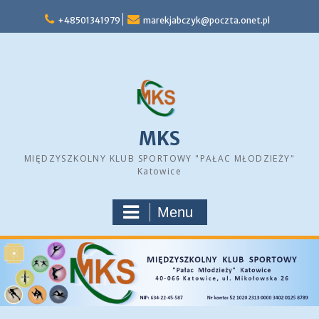
Skip
+48501341979
marekjabczyk@poczta.onet.pl
to
content
MKS
MIĘDZYSZKOLNY KLUB SPORTOWY "PAŁAC MŁODZIEŻY"
Katowice
Menu